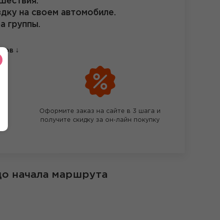
шествия:
здку на своем автомобиле.
а группы.
↓
етов
чае
Оформите заказ на сайте в 3 шага и
получите скидку за он-лайн покупку
до начала маршрута