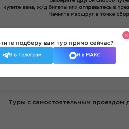
Выберите другой способ путе
купите авиа, ж/д билеты или отправьтесь в пое
Начните маршрут в точке сбор
Для вас каталог туров без бил
тите подберу вам тур прямо сейчас?
Я в Телеграм
Я в МАКС
тельные программы с
Гарантия возврата денег в слу
ациями и авторскими
отмены поездки по болезни
экскурсиями
Туры с самостоятельным проездом 