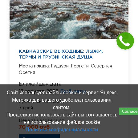
КАВКАЗСКИЕ ВЫХОДНЫЕ: ЛЫЖИ,
ТЕРМЫ И ГРУЗИНСКАЯ ДУША
Места показа:
Гудаури,
Гергети,
Северная
Осетия
Ближайшая дата
13 августа 2026
Ещё даты
Сайт использует файлы cookie и сервис Яндекс
Метрика для вашего удобства пользования
Продолжительность
сайтом.
7 дней
Согласе
Продолжая использовать сайт вы соглашаетесь
Цена за человека от
на использование файлов cookie
70 000 руб.
Политика конфиденциальности