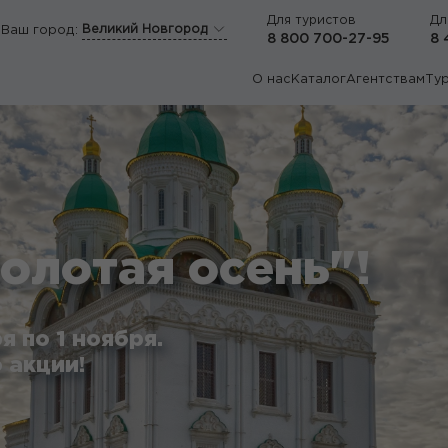
Для туристов
Дл
Великий Новгород
Ваш город:
8 800 700-27-95
8 
О нас
Каталог
Агентствам
Ту
олотая осень"!
я по 1 ноября.
 акции!