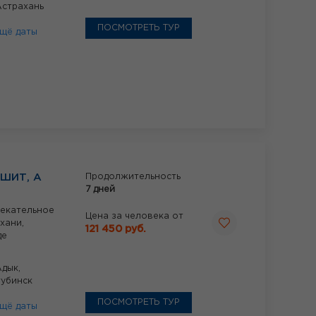
Астрахань
ПОСМОТРЕТЬ ТУР
щё даты
ШИТ, А
Продолжительность
7 дней
лекательное
Цена за человека от
хани,
121 450 руб.
де
Адык,
убинск
ПОСМОТРЕТЬ ТУР
щё даты