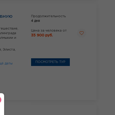
ЕБНУЮ
Продолжительность
4 дня
тешествие,
Цена за человека от
алинграда
35 900 руб.
алмыкии и
я,
Элиста,
ПОСМОТРЕТЬ ТУР
щё даты