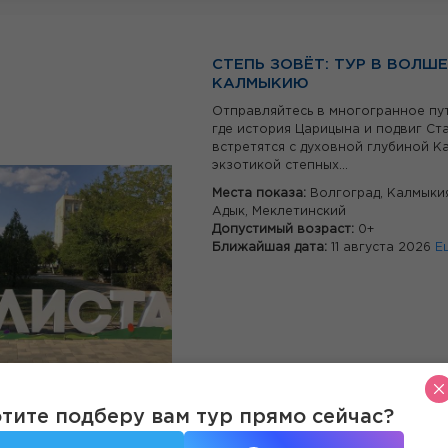
СТЕПЬ ЗОВЁТ: ТУР В ВОЛШ
КАЛМЫКИЮ
Отправляйтесь в многогранное пу
где история Царицына и подвиг Ст
встретятся с духовной глубиной К
экзотикой степных...
Места показа:
Волгоград,
Калмыки
Адык,
Меклетинский
Допустимый возраст:
0+
Ближайшая дата:
11 августа 2026
Е
тите подберу вам тур прямо сейчас?