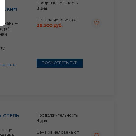
Продолжительность
3 дня
АНСКИМ
Цена за человека от
рахань —
39 500 руб.
одой!
енам
ту,
ПОСМОТРЕТЬ ТУР
щё даты
А СТЕПЬ
Продолжительность
4 дня
и, где
Цена за человека от
древние