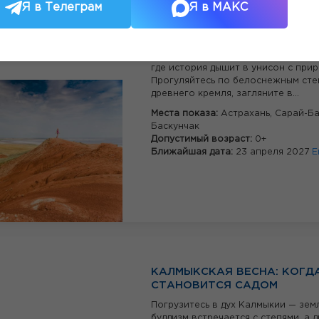
Я в Телеграм
Я в МАКС
ЦАРСТВО АЛЫХ МАКОВ:
ПУТЕШЕСТВИЕ ПО АСТРАХ
СТЕПЯМ
Откройте для себя волшебную Аст
где история дышит в унисон с прир
Прогуляйтесь по белоснежным ст
древнего кремля, загляните в...
Места показа:
Астрахань,
Сарай-Ба
Баскунчак
Допустимый возраст:
0+
Ближайшая дата:
23 апреля 2027
Е
КАЛМЫКСКАЯ ВЕСНА: КОГД
СТАНОВИТСЯ САДОМ
Погрузитесь в дух Калмыкии — земл
буддизм встречается с степями, а 