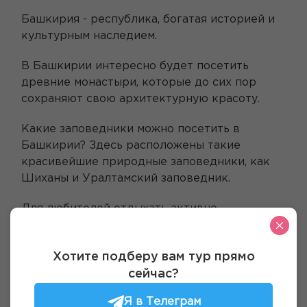
Башкирия - республика, богатая историей и
культурным наследием.
В Башкирии интересно будет посетить
древние монастыри, которые до сих пор
сохраняют свою архитектурную красоту.
Какие заповедники можно посетить в
Башкирии? Здесь расположены такие
красивейшие природные заповедники, как
Шиханы и Уралтамский заповедник.
Для любителей отдыхать активно
предлагается большой спектр возможностей:
от экстрима на квадроциклах и снегоходах
Хотите подберу вам тур прямо
до лыжных прогулок по горам. Все туры
сейчас?
организуются с учетом экологической
составляющей, чтобы сохранить
Я в Телеграм