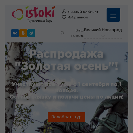
Личный кабинет
Избранное
Великий Новгород
Ваш
город:
Распродажа
"Золотая осень"!
Участвуют все туры с 1 сентября по 1
ноября.
Оставь заявку и получи цены по акции!
Подобрать тур