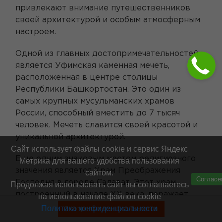
привлекают внимание путешественников
своей архитектурой и особым атмосферным
настроем.
Одной из главных достопримечательностей
является Уфимская каменная мечеть,
расположенная в центре столицы
Республики Башкортостан. Это один из
самых крупных мусульманских храмов
России, способный вместить до 7 тысяч
человек. Мечеть славится своей красотой и
уникальной архитектурой.
Сайт использует файлы cookie и сервис Яндекс
Еще одним знаковым местом религиозного
Метрика для вашего удобства пользования
значения является Храм Преображения
сайтом.
Согласе
Господня в городе Салават. Этот храм,
Продолжая использовать сайт вы соглашаетесь
построенный в начале XX века, поражает
на использование файлов cookie
своей красотой и мощью.
Политика конфиденциальности
Смотреть туры без билетов