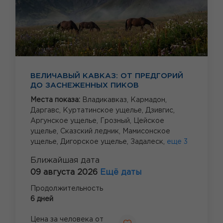
ВЕЛИЧАВЫЙ КАВКАЗ: ОТ ПРЕДГОРИЙ
ДО ЗАСНЕЖЕННЫХ ПИКОВ
Места показа:
Владикавказ,
Кармадон,
Даргавс,
Куртатинское ущелье,
Дзивгис,
Аргунское ущелье,
Грозный,
Цейское
ущелье,
Сказский ледник,
Мамисонское
ущелье,
Дигорское ущелье,
Задалеск,
еще 3
Ближайшая дата
09 августа 2026
Ещё даты
Продолжительность
6 дней
Цена за человека от