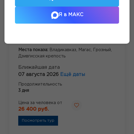
Я в МАКС
КАВКАЗСКИЕ СТОЛИЦЫ И ТАЙНЫ
КУРТАТА
Места показа:
Владикавказ,
Магас,
Грозный,
Дзивгисская крепость
Ближайшая дата
07 августа 2026
Ещё даты
Продолжительность
3 дня
Цена за человека от
26 400 руб.
Посмотреть тур