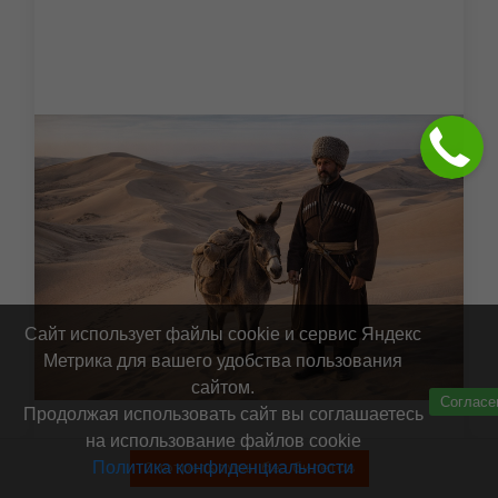
Сайт использует файлы cookie и сервис Яндекс
Метрика для вашего удобства пользования
сайтом.
Согласе
Продолжая использовать сайт вы соглашаетесь
на использование файлов cookie
ВЕЛИЧИЕ ГОР: ЧЕЧНЯ И ДАГЕСТАН
Политика конфиденциальности
Смотреть туры без билетов
Места показа:
Махачкала,
Дербент,Изербаш,