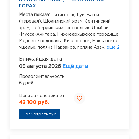
ГОРАХ
Места показа:
Пятигорск,
Гум-Баши
(перевал),
Шоанинский храм,
Сентинский
храм,
Тебердинский заповедник,
Домбай
-Мусса-Ачитара,
Нижнеархызское городище,
Медовые водопады,
Кисловодск,
Баксанское
ущелье,
поляна Нарзанов,
поляна Азау,
еще 2
Ближайшая дата
09 августа 2026
Ещё даты
Продолжительность
6 дней
Цена за человека от
42 100 руб.
Посмотреть тур