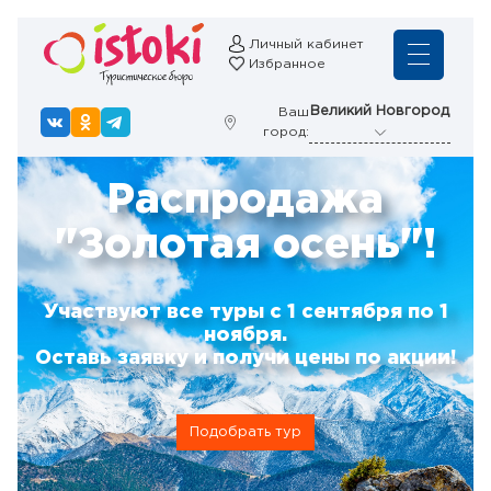
Личный кабинет
Избранное
Великий Новгород
Ваш
город:
Распродажа
"Золотая осень"!
Участвуют все туры с 1 сентября по 1
ноября.
Оставь заявку и получи цены по акции!
Подобрать тур