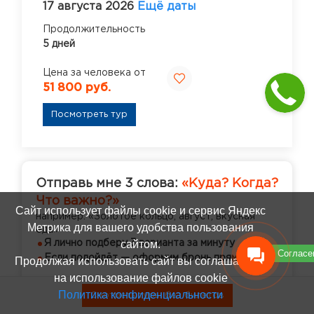
17 августа 2026
Ещё даты
Продолжительность
5 дней
Цена за человека от
51 800 руб.
Посмотреть тур
Отправь мне 3 слова:
«Куда? Когда?
Что важно?»
Сайт использует файлы cookie и сервис Яндекс
например: «Золотое кольцо, август, вкусная
Метрика для вашего удобства пользования
еда»
сайтом.
Я лично подберу 3 варианта за минуту
Согласе
Если подойдёт — оформим бронь прямо в чате
Продолжая использовать сайт вы соглашаетесь
на использование файлов cookie
Политика конфиденциальности
Смотреть туры без билетов
Я в Телеграм