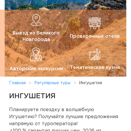
Выезд из Великого
Проверенные отели
Новгорода
Тематическая кухня
Авторские экскурсии
Главная
Регулярные туры
Ингушетия
ИНГУШЕТИЯ
Планируете поездку в волшебную
Игушетию? Получайте лучшие предложения
напрямую от туроператора!
✓100 % гарантия лучших цен 2026 из