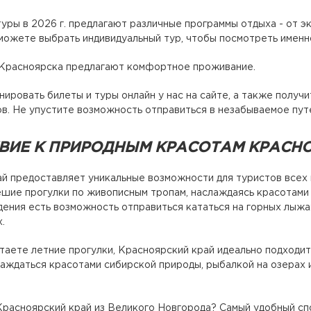
уры в 2026 г. предлагают различные программы отдыха - от э
можете выбрать индивидуальный тур, чтобы посмотреть именно
 Красноярска предлагают комфортное проживание.
ировать билеты и туры онлайн у нас на сайте, а также полу
в. Не упустите возможность отправиться в незабываемое пу
ВИЕ К ПРИРОДНЫМ КРАСОТАМ КРАСН
й предоставляет уникальные возможности для туристов всех 
ешие прогулки по живописным тропам, наслаждаясь красотами 
ния есть возможность отправиться кататься на горных лыжа
.
таете летние прогулки, Красноярский край идеально подходи
лаждаться красотами сибирской природы, рыбалкой на озерах 
Красноярский край из Великого Новгорода? Самый удобный спо