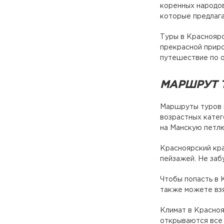
коренных народов
которые предлаг
Туры в Красноярс
прекрасной приро
путешествие по о
МАРШРУТ 
Маршруты туров п
возрастных катег
на Манскую петлю
Красноярский кра
пейзажей. Не заб
Чтобы попасть в 
также можете взя
Климат в Красноя
открываются все 