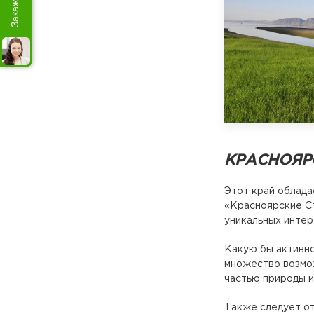
КРАСНОЯРС
Этот край облада
«Красноярские Ст
уникальных интер
Какую бы активно
множество возмож
частью природы и
Также следует от