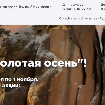
Для туристов
Дл
Великий Новгород
Ваш город:
8 800 700-27-95
8 
О нас
Каталог
Агентствам
Ту
олотая осень"!
я по 1 ноября.
 акции!