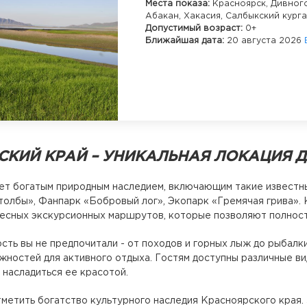
Места показа:
Красноярск,
Дивного
Абакан,
Хакасия,
Салбыкский кург
Допустимый возраст:
0+
Ближайшая дата:
20 августа 2026
КИЙ КРАЙ – УНИКАЛЬНАЯ ЛОКАЦИЯ Д
ет богатым природным наследием, включающим такие известн
олбы», Фанпарк «Бобровый лог», Экопарк «Гремячая грива». 
есных экскурсионных маршрутов, которые позволяют полност
сть вы не предпочитали - от походов и горных лыж до рыбалк
ностей для активного отдыха. Гостям доступны различные ви
 насладиться ее красотой.
метить богатство культурного наследия Красноярского края.