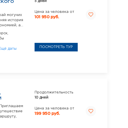
5 дней
СКОГО
Цена за человека от
рай могучих
101 950 руб.
вняя история
номией, а...
рск,
бы
ПОСМОТРЕТЬ ТУР
Ещё даты
,
Продолжительность
10 дней
И
 Приглашаем
Цена за человека от
путешествие
199 950 руб.
аршруту,