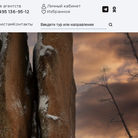
я агентств
Личный кабинет
495 136-95-12
Избранное
ристам
Контакты