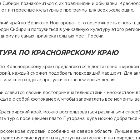
 Сибири, познакомиться с их традициями и обычаями. Красноя
ают интересные культурные программы для всех желающих.
кий край из Великого Новгорода - это возможность открыть д
дой Сибири и погрузиться в уникальную культуру этого регио
дному из самых привлекательных мест России.
ТУРА ПО КРАСНОЯРСКОМУ КРАЮ
о Красноярскому краю предлагаются в достаточно широком а
орий, каждый сможет подобрать подходящий маршрут. Для акт
, или снегоходные прогулки по заснеженным лесам.
й славится своими достопримечательностями - множеством во
удьте с собой фотокамеру, чтобы запечатлеть все моменты в
Красноярский край, можно воспользоваться различными способа
ть тур с посещением плато Путорана, куда можно добраться 
рском крае суровый, особенно на севере области. Лучшее вре
туристические курорты и доступны активности на природе, та