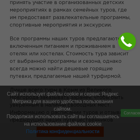
принять участие в организованных детских
мероприятиях в рамках семейных туров, где
им предоставят развлекательные программы,
спортивные мероприятия и экскурсии.
Все программы наших туров предлагаются с
включенным питанием и проживанием в
отелях или хостелах. Стоимость тура зависит
от выбранной программы и сезона, однако
всегда можно найти дешевые горящие
путевки, предлагаемые нашей турфирмой.
Лучше всего туры в Крым из Великого
Сайт использует файлы cookie и сервис Яндекс
Новгорода заказывать заранее, чтобы быть
Метрика для вашего удобства пользования
уверенным в наличии свободных мест.
сайтом.
Информацию о расписании туров и отзывы
Согласе
Продолжая использовать сайт вы соглашаетесь
предыдущих наших путешественников
на использование файлов cookie
всегда можно найти на популярных
Политика конфиденциальности
Смотреть туры без билетов
платформах, где публикуются отзывы.