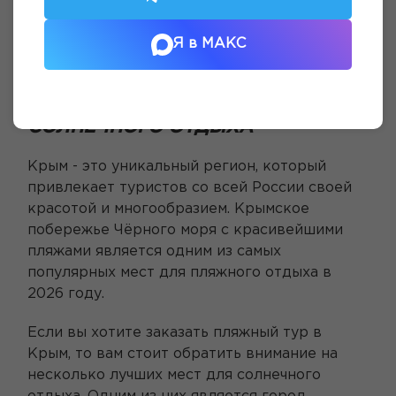
источником здоровья и прекрасных
возможностей для отдыха.
Я в МАКС
ЗАКАЗАТЬ ПЛЯЖНЫЙ ТУР В
КРЫМ: ЛУЧШИЕ МЕСТА ДЛЯ
СОЛНЕЧНОГО ОТДЫХА
Крым - это уникальный регион, который
привлекает туристов со всей России своей
красотой и многообразием. Крымское
побережье Чёрного моря с красивейшими
пляжами является одним из самых
популярных мест для пляжного отдыха в
2026 году.
Если вы хотите заказать пляжный тур в
Крым, то вам стоит обратить внимание на
несколько лучших мест для солнечного