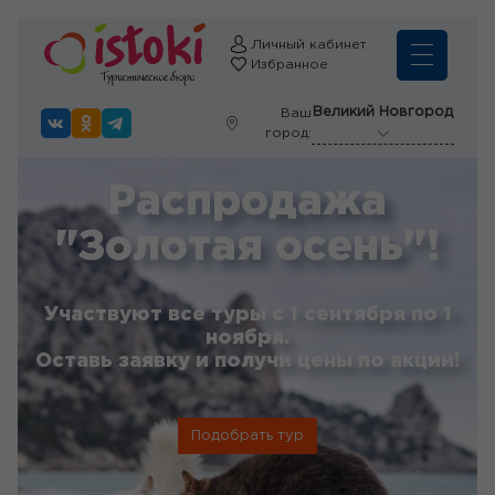
Личный кабинет
Избранное
Великий Новгород
Ваш
город:
Распродажа
"Золотая осень"!
Участвуют все туры с 1 сентября по 1
ноября.
Оставь заявку и получи цены по акции!
Подобрать тур