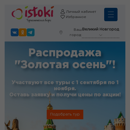
Личный кабинет
Избранное
Великий Новгород
Ваш
город:
Распродажа
"Золотая осень"!
Участвуют все туры с 1 сентября по 1
ноября.
Оставь заявку и получи цены по акции!
Подобрать тур