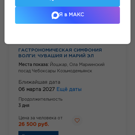
Я в МАКС
ГАСТРОНОМИЧЕСКАЯ СИМФОНИЯ
ВОЛГИ: ЧУВАШИЯ И МАРИЙ ЭЛ
Места показа:
Йошкар,
Ола Мариинский
посад Чебоксары Козьмодемьянск
Ближайшая дата
06 марта 2027
Ещё даты
Продолжительность
3 дня
Цена за человека от
26 500 руб.