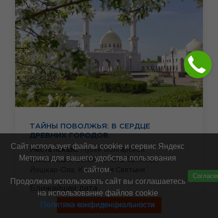
ТАЙНЫ ПОВОЛЖЬЯ: В СЕРДЦЕ
ДРЕВНИХ ГОРОДОВ
Сайт использует файлы cookie и сервис Яндекс
Места показа:
Музей Болгарской
Метрика для вашего удобства пользования
цивилизации,
Белая мечеть,
Свияжск,
сайтом.
Йошкар-Ола,
Казанская Святыня
Согласе
Продолжая использовать сайт вы соглашаетесь
Ближайшая дата
на использование файлов cookie
14 августа 2026
Ещё даты
Политика конфиденциальности
Смотреть туры без билетов
Продолжительность