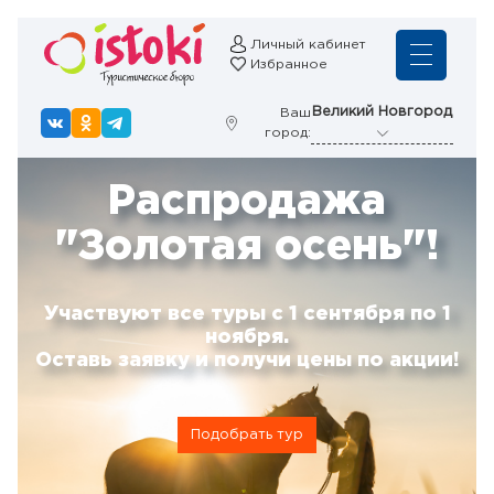
Личный кабинет
Избранное
Великий Новгород
Ваш
город:
Распродажа
"Золотая осень"!
Участвуют все туры с 1 сентября по 1
ноября.
Оставь заявку и получи цены по акции!
Подобрать тур