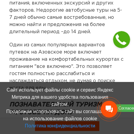
питания, включенных экскурсий и других
факторов. Недорогие автобусные туры на 5-
7 дней обычно самые востребованные, но
можно найти и предложения на более
длительный период –до 14 дней.
Один из самых популярных вариантов
путевок на Азовское море включает
проживание на комфортабельных курортах с
питанием "все включено". Это позволяет
гостям полностью расслабиться и
наслаждаться отдыхом, не думая о поиске
места для еды
Сайт использует файлы cookie и сервис Яндекс
Метрика для вашего удобства пользования
сайтом.
ПОЗНАВАТЕЛЬНЫЙ ТУРИЗМ В
Согласе
Продолжая использовать сайт вы соглашаетесь
РОСТОВЕ-НА-ДОНУ
на использование файлов cookie
Политика конфиденциальности
Познавательный туризм в Ростове-на-Дону
Смотреть туры без билетов
пользуется большой популярностью среди