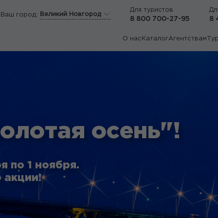
Для туристов
Дл
Великий Новгород
Ваш город:
8 800 700-27-95
8 
О нас
Каталог
Агентствам
Ту
олотая осень"!
я по 1 ноября.
 акции!