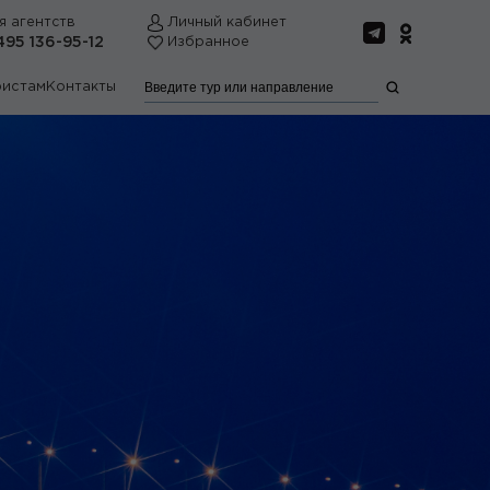
я агентств
Личный кабинет
495 136-95-12
Избранное
ристам
Контакты