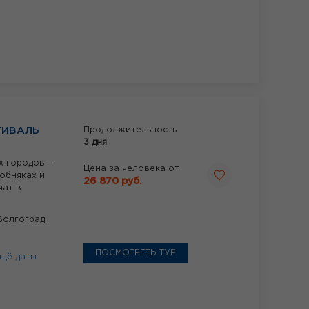
ТИВАЛЬ
Продолжительность
3 дня
х городов —
Цена за человека от
обняках и
26 870 руб.
чат в
Волгоград,
ПОСМОТРЕТЬ ТУР
щё даты