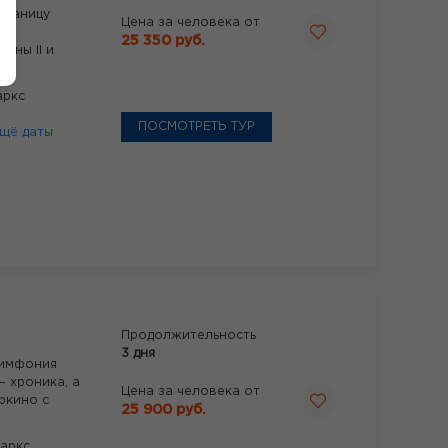
траницу
Цена за человека от
25 350 руб.
ины II и
аркс
ПОСМОТРЕТЬ ТУР
щё даты
Продолжительность
3 дня
симфония
— хроника, а
Цена за человека от
ркино с
25 900 руб.
аркс,