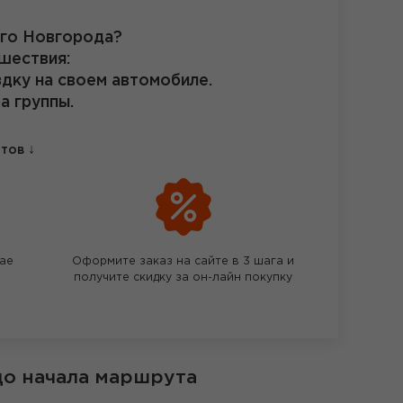
ого Новгорода?
шествия:
здку на своем автомобиле.
а группы.
↓
етов
чае
Оформите заказ на сайте в 3 шага и
получите скидку за он-лайн покупку
до начала маршрута