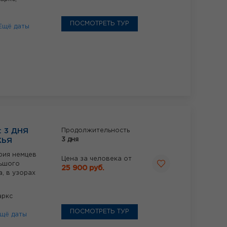
ПОСМОТРЕТЬ ТУР
Ещё даты
 3 ДНЯ
Продолжительность
3 дня
ЖЬЯ
ория немцев
Цена за человека от
льшого
25 900 руб.
а, в узорах
аркс
ПОСМОТРЕТЬ ТУР
щё даты