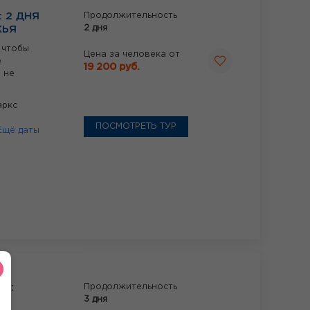
 2 ДНЯ
Продолжительность
2 дня
ЖЬЯ
 чтобы
Цена за человека от
е
19 200 руб.
 не
аркс
ПОСМОТРЕТЬ ТУР
Ещё даты
В:
Продолжительность
3 дня