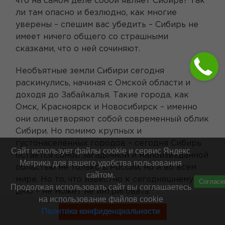
что на самом деле собой являет Сибирь? Так
ли там опасно и безлюдно, как многие
уверены – спешим вас убедить – Сибирь не
имеет ничего общего со страшными
сказками, что о ней сочиняют.
Необъятные земли Сибири сегодня
раскинулись, начиная с Омской области и
доходя до Забайкалья. Такие города, как
Омск, Красноярск и Новосибирск – именно
они олицетворяют собой современный облик
Сибири. Но помимо крупных и
густонаселённых городов – сегодня Сибирь
Сайт использует файлы cookie и сервис Яндекс
остается самой загадочной и малоизведанной
Метрика для вашего удобства пользования
областью не только в России, но и во всем
сайтом.
мире. Но то, что известно к сегодняшнему
Согласе
Продолжая использовать сайт вы соглашаетесь
дню – не может не интриговать
на использование файлов cookie
путешественников, жаждущих новых
Политика конфиденциальности
Смотреть туры без билетов
впечатления и ярких эмоций.