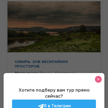
СИБИРЬ: ЗОВ БЕСКРАЙНИХ
ПРОСТОРОВ
Места показа:
Тюмень,
Покровское,
Тобольск,
Абалак,
Ближайшая дата
Хотите подберу вам тур прямо
21 августа 2026
Ещё даты
сейчас?
Продолжительность
Я в Телеграм
4 дня