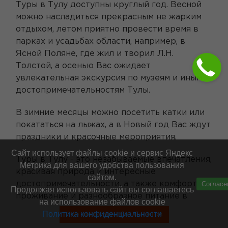
Туры в Тулу доступны круглый год. Весной
можно насладиться прекрасным не жарким
отдыхом, летом приятно провести время в
парках и усадьбах области, например, в
Ясной Поляне, где жил и творил Л.Н.
Толстой, а осенью Вас ожидает
увлекательная экскурсия по музеям и иным
достопримечательностям Тулы.
В зимние месяцы можно посетить катки или
покататься на лыжах, а в Новый год Вас ждут
праздники и красочные мероприятия.
Сайт использует файлы cookie и сервис Яндекс
Туры в Тулу - это незабываемые впечатления,
Метрика для вашего удобства пользования
красивая природа и интересные
сайтом.
Согласе
достопримечательности, а также комфортное
Продолжая использовать сайт вы соглашаетесь
проживание и разнообразное питание в
на использование файлов cookie
гостиницах и санаториях.
Политика конфиденциальности
Смотреть туры без билетов