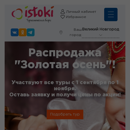
Личный кабинет
Избранное
Великий Новгород
Ваш
город:
Распродажа
"Золотая осень"!
Участвуют все туры с 1 сентября по 1
ноября.
Оставь заявку и получи цены по акции!
Подобрать тур