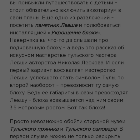
вы привыкли путешествовать с детьми –
стоит обязательно включить экзотариум в
свои планы. Еще одно из развлечений –
посетить
памятник Левше
и полюбоваться
инсталляцией «
Укрощение блохи
».
Наверняка вы что-то да слышали про
подкованную блоху – а ведь это рассказ об
искусном мастерстве тульского мастера
Левши авторства Николая Лескова. И если
первый вариант восхваляет мастерство
Левши, успевшего стать символом Тулы, то
второй наоборот – превозносит ту самую
блоху. Ведь ее габариты в разы превосходят
Левшу – блоха возвышается над ним своим
3,5 метровым ростом. Вот так блоха!
Просто невозможно обойти стороной музеи
Тульского пряника
и
Тульского самовара
! В
первом случае можно не только раскрыть