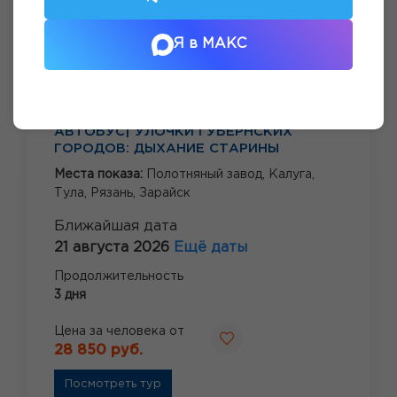
Я в МАКС
АВТОБУС| УЛОЧКИ ГУБЕРНСКИХ
ГОРОДОВ: ДЫХАНИЕ СТАРИНЫ
Места показа:
Полотняный завод,
Калуга,
Тула,
Рязань,
Зарайск
Ближайшая дата
21 августа 2026
Ещё даты
Продолжительность
3 дня
Цена за человека от
28 850 руб.
Посмотреть тур