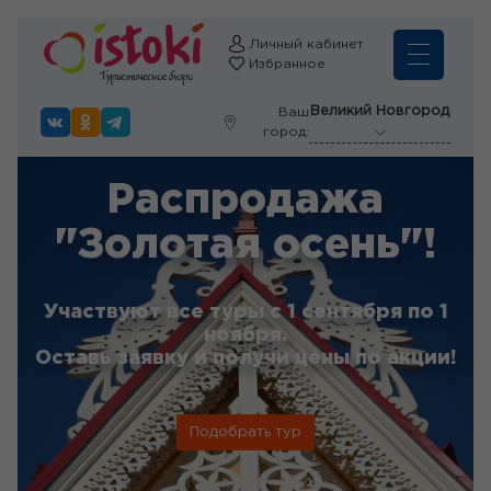
Личный кабинет
Избранное
Великий Новгород
Ваш
город:
Распродажа
"Золотая осень"!
Участвуют все туры с 1 сентября по 1
ноября.
Оставь заявку и получи цены по акции!
Подобрать тур