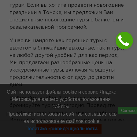
турам. Если вы хотите провести новогодние
праздники в Томске, мы предложим Вам
специальные новогодние туры с банкетом и
развлекательной программой.
У нас вы найдете как горящие туры с
вылетом в ближайшие выходные, так и туры
на любой другой удобный для вас период.
Мы предлагаем разнообразные цены на
экскурсионные туры, включая маршруты
продолжительностью от двух до десяти
дней.
Сайт использует файлы cookie и сервис Яндекс
Выбирайте удобный для вас вариант и
Метрика для вашего удобства пользования
бронируйте тур уже сегодня. Проведите
сайтом.
Согласе
незабываемое время в Томске с Турбюро
Продолжая использовать сайт вы соглашаетесь
Истоки! У нас только положительные отзывы
на использование файлов cookie
о наших турах и высокое качество
Политика конфиденциальности
Смотреть туры без билетов
обслуживания.