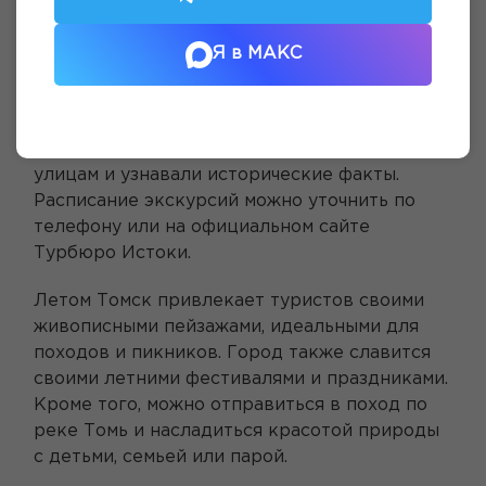
Но главное преимущество туров в Томск от
Турбюро Истоки - индивидуальный подход к
Я в МАКС
организации отдыха и экскурсий. Наша
туристическая компания предлагает
широкую программу для любителей
активного отдыха, чтобы туристы гуляли по
улицам и узнавали исторические факты.
Расписание экскурсий можно уточнить по
телефону или на официальном сайте
Турбюро Истоки.
Летом Томск привлекает туристов своими
живописными пейзажами, идеальными для
походов и пикников. Город также славится
своими летними фестивалями и праздниками.
Кроме того, можно отправиться в поход по
реке Томь и насладиться красотой природы
с детьми, семьей или парой.