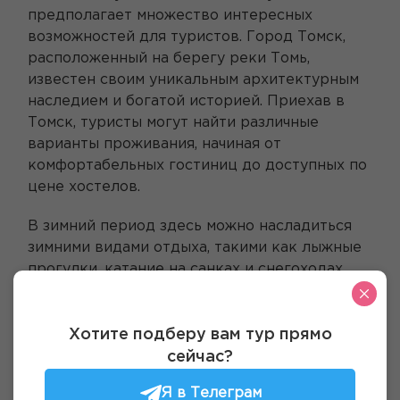
предполагает множество интересных
возможностей для туристов. Город Томск,
расположенный на берегу реки Томь,
известен своим уникальным архитектурным
наследием и богатой историей. Приехав в
Томск, туристы могут найти различные
варианты проживания, начиная от
комфортабельных гостиниц до доступных по
цене хостелов.
В зимний период здесь можно насладиться
зимними видами отдыха, такими как лыжные
прогулки, катание на санках и снегоходах.
Путешественники также могут посетить
рождественский базар, где можно
приобрести подарки и познакомиться с
Хотите подберу вам тур прямо
традиционными культурными
сейчас?
мероприятиями.
Я в Телеграм