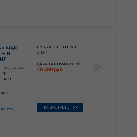
СЁ ЕЩЁ
Продолжительность
3 дня
 — И
ТИЛ
Цена за человека от
отпечаталась
26 450 руб.
оперы
 шахт.
евск,
ПОСМОТРЕТЬ ТУР
щё даты