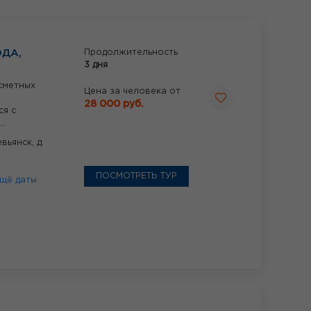
ОДА,
Продолжительность
3 дня
сметных
Цена за человека от
28 000 руб.
ся с
..
евьянск,
д.
ПОСМОТРЕТЬ ТУР
щё даты