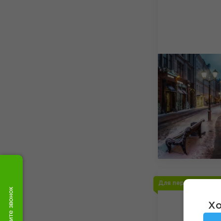
Для первого визит
Закажите звонок
Хо