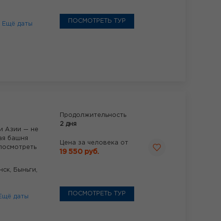
ПОСМОТРЕТЬ ТУР
6
Ещё даты
Продолжительность
2 дня
и Азии — не
кая башня
Цена за человека от
 посмотреть
19 550 руб.
нск,
Быньги,
ПОСМОТРЕТЬ ТУР
Ещё даты