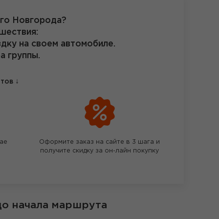
ого Новгорода?
шествия:
здку на своем автомобиле.
а группы.
↓
етов
чае
Оформите заказ на сайте в 3 шага и
получите скидку за он-лайн покупку
до начала маршрута