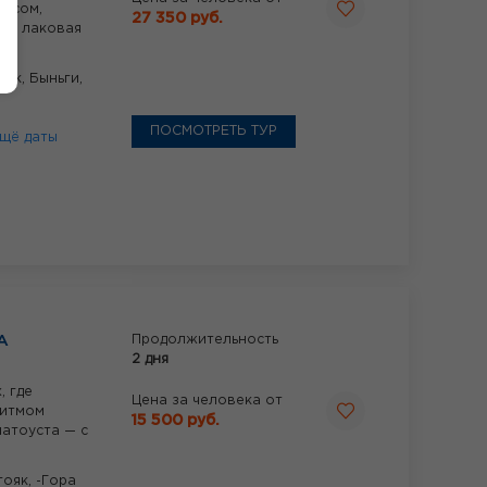
ассом,
27 350 руб.
я и лаковая
нск,
Быньги,
ПОСМОТРЕТЬ ТУР
щё даты
А
Продолжительность
2 дня
, где
Цена за человека от
ритмом
15 500 руб.
латоуста — с
ояк, -Гора