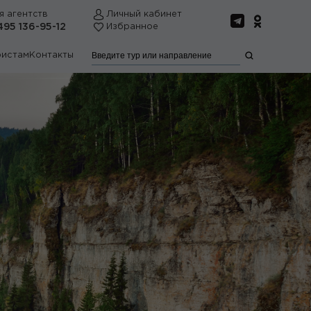
я агентств
Личный кабинет
495 136-95-12
Избранное
ристам
Контакты