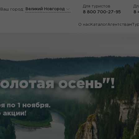
Для туристов
Дл
Великий Новгород
Ваш город:
8 800 700-27-95
8 
О нас
Каталог
Агентствам
Ту
олотая осень"!
я по 1 ноября.
 акции!