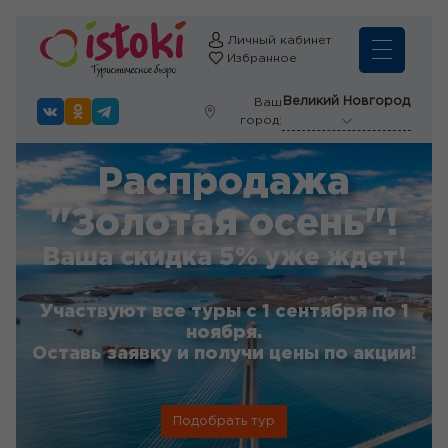
Личный кабинет
Избранное
Великий Новгород
Ваш
город:
Распродажа
"Золотая осень"!
Ваша скидка 5% уже ждет!
Участвуют все туры с 1 сентября по 1
ноября.
Оставь заявку и получи цены по акции!
Подобрать тур