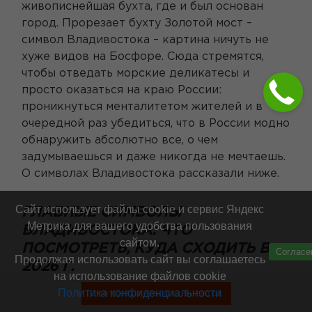
живописнейшая бухта, где и был основан
город. Прорезает бухту Золотой мост –
символ Владивостока – картина ничуть не
хуже видов на Босфоре. Сюда стремятся,
чтобы отведать морские деликатесы и
просто оказаться на краю России:
проникнуться менталитетом жителей и в
очередной раз убедиться, что в России модно
обнаружить абсолютно все, о чем
задумываешься и даже никогда не мечтаешь.
О символах Владивостока рассказали ниже.
Сайт использует файлы cookie и сервис Яндекс
ГЛАВНЫЕ СИМВОЛЫ
Метрика для вашего удобства пользования
ВЛАДИВОСТОКА: ЧТО
сайтом.
ПОСМОТРЕТЬ, КУДА СХОДИТЬ В
Согласе
Продолжая использовать сайт вы соглашаетесь
2026 Г.
на использование файлов cookie
Политика конфиденциальности
Смотреть туры без билетов
Интересных мест во Владивостоке –