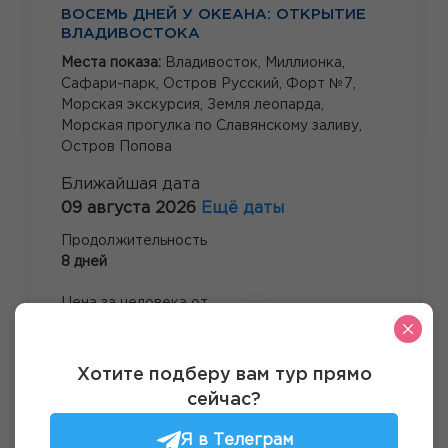
ВОСЕМЬ ДНЕЙ У ОКЕАНА: ОТКРЫТИЕ
ВЛАДИВОСТОКА
Места показа:
Владивосток,
Миллионка,
Сафари-парк,
Остров Русский,
Форт №7,
Морская экскурсия,
Земля леопарда,
Морская прогулка по Славянскому заливу,
Остров Попова
Ближайшая дата
09 августа 2026
Ещё даты
Продолжительность
8 дней
Цена за человека от
76 750 руб.
Посмотреть тур
Хотите подберу вам тур прямо
сейчас?
Я в Телеграм