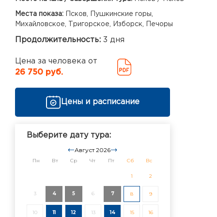
Места показа:
Псков, Пушкинские горы,
Михайловское, Тригорское, Изборск, Печоры
Продолжительность:
3 дня
Цена за человека от
26 750 руб.
Цены и расписание
Выберите дату тура:
Август 2026
Пн
Вт
Ср
Чт
Пт
Сб
Вс
1
2
3
4
5
6
7
8
9
10
11
12
13
14
15
16