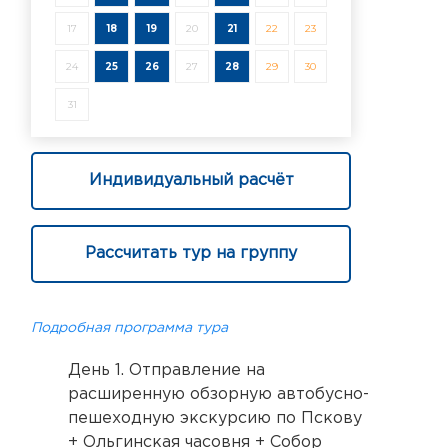
17
18
19
20
21
22
23
24
25
26
27
28
29
30
31
Индивидуальный расчёт
Рассчитать тур на группу
Подробная программа тура
День 1. Отправление на
расширенную обзорную автобусно-
пешеходную экскурсию по Пскову
+ Ольгинская часовня + Собор