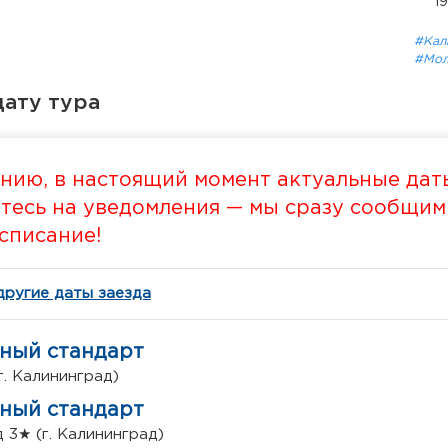
1
#Кал
#Мол
ату тура
нию, в настоящий момент актуальные даты
есь на уведомления — мы сразу сообщим в
списание!
другие даты заезда
тный стандарт
г. Калининград)
тный стандарт
 3★ (г. Калининград)