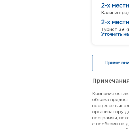
2-х мест
Калининград
2-х мест
Турист 3★ (
Уточнить на
Примечани
Примечани
Компания остав
объема предост
процессе выпол
организатору д
программы, исх
с пробками на 