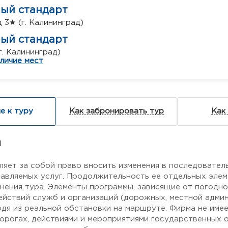
ный стандарт
 3★ (г. Калининград)
ный стандарт
г. Калининград)
личие мест
е к туру
Как забронировать тур
Как
я
ляет за собой право вносить изменения в последовател
авляемых услуг. Продолжительность ее отдельных элем
нения тура. Элементы программы, зависящие от погодн
ействий служб и организаций (дорожных, местной админи
одя из реальной обстановки на маршруте. Фирма не име
дорогах, действиями и мероприятиями государственных о