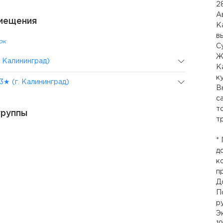
2
А
мещения
К
в
ок
С
Ж
. Калининград)
К
к
3★ (г. Калининград)
В
с
т
группы
т
*
д
к
п
Д
П
ру
Э