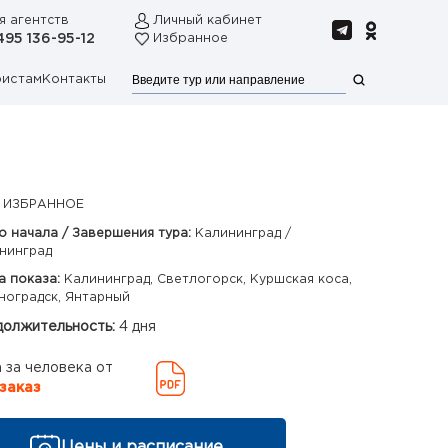
я агентств
Личный кабинет
495 136-95-12
Избранное
ристам
Контакты
 ИЗБРАННОЕ
о начала / Завершения тура:
Калининград /
нинград
а показа:
Калининград, Светлогорск, Куршская коса,
ноградск, Янтарный
олжительность:
4 дня
 за человека от
заказ
Цены и расписание