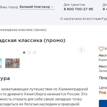
Для туристов
Дл
Великий Новгород
Ваш город:
8 800 700-27-95
8 
О нас
Каталог
Агентствам
Ту
инградская классика (промо)
дская классика (промо)
В
Мест
Кали
Мест
Зеле
тура
Прод
Цена
в захватывающее путешествие по Калининградской
Под 
месте древнего Кенигсберга начинается Россия. Это
жность открыть для себя самую западную точку
асладиться ее богатым наследием и природной