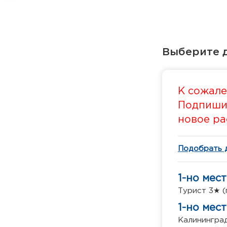
Выберите д
К сожале
Подпишит
новое ра
Подобрать 
1-но мес
Турист 3★ (
1-но мес
Калининград