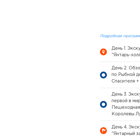
Подробная програм
День 1. Экс
"Янтарь-хол
День 2. Обз
по Рыбной д
Спасителя +
День 3. Экс
первой в ми
Пешеходная 
Королевы Л
День 4. Экс
"Янтарный з