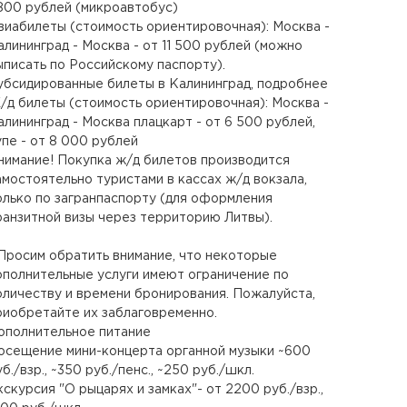
800 рублей (микроавтобус)
виабилеты (стоимость ориентировочная): Москва -
алининград - Москва - от 11 500 рублей (можно
ыписать по Российскому паспорту).
убсидированные билеты в Калининград, подробнее
/д билеты (стоимость ориентировочная): Москва -
алининград - Москва плацкарт - от 6 500 рублей,
упе - от 8 000 рублей
нимание! Покупка ж/д билетов производится
амостоятельно туристами в кассах ж/д вокзала,
олько по загранпаспорту (для оформления
ранзитной визы через территорию Литвы).
 Просим обратить внимание, что некоторые
ополнительные услуги имеют ограничение по
оличеству и времени бронирования. Пожалуйста,
риобретайте их заблаговременно.
ополнительное питание
осещение мини-концерта органной музыки ~600
б./взр., ~350 руб./пенс., ~250 руб./шкл.
кскурсия "О рыцарях и замках"- от 2200 руб./взр.,