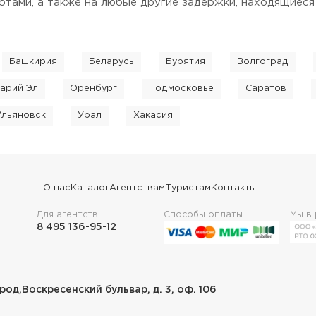
тами, а также на любые другие задержки, находящиеся
Башкирия
Беларусь
Бурятия
Волгоград
арий Эл
Оренбург
Подмосковье
Саратов
Ульяновск
Урал
Хакасия
О нас
Каталог
Агентствам
Туристам
Контакты
Для агентств
Способы оплаты
Мы в
8 495 136-95-12
род,Воскресенский бульвар, д. 3, оф. 106