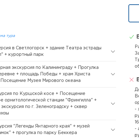
ма тура
В
Р
курсия в Светлогорск + здание Театра эстрады
З
л" + курортный парк
Т
о
орная экскурсия по Калининграду + Прогулка
еревне + площадь Победы + храм Христа
В
 Посещение Музея Мирового океана
Д
курсия по Куршской косе + Посещение
В
ре орнитологической станции "Фрингилла" +
о
экскурсия по г. Зеленоградску + сквер
-
уизы
р
1
курсия "Легенды Янтарного края" + музей
-
амок" + прогулка по парку Беккера
р