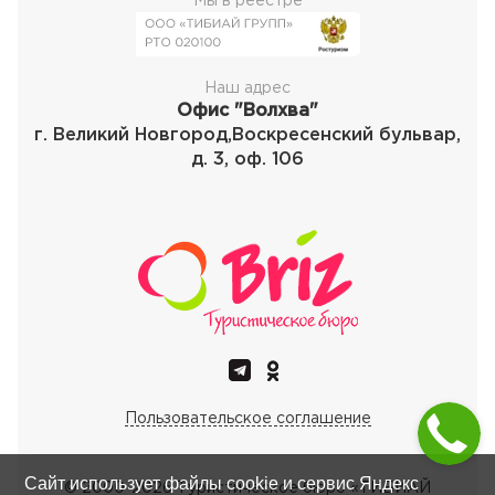
Мы в реестре
Наш адрес
Офис "Волхва"
г. Великий Новгород,Воскресенский бульвар,
д. 3, оф. 106
Пользовательское соглашение
Сайт использует файлы cookie и сервис Яндекс
© 2000-
2026
Туристическое бюро «ТИБИАЙ