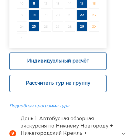
10
11
12
13
14
15
16
17
18
19
20
21
22
23
24
25
26
27
28
29
30
31
Индивидуальный расчёт
Рассчитать тур на группу
Подробная программа тура
День 1. Автобусная обзорная
экскурсия по Нижнему Новгороду +
Нижегородский Кремль +