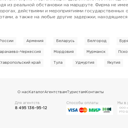
одя из реальной обстановки на маршруте. Фирма не име
дорогах, действиями и мероприятиями государственных о
тами, а также на любые другие задержки, находящиеся
России
Армения
Беларусь
Белгород
Бур
арачаево-Черкессия
Мордовия
Мурманск
Пско
Ставропольский край
Тула
Удмуртия
Якутия
О нас
Каталог
Агентствам
Туристам
Контакты
Для агентств
Способы оплаты
Мы в
8 495 136-95-12