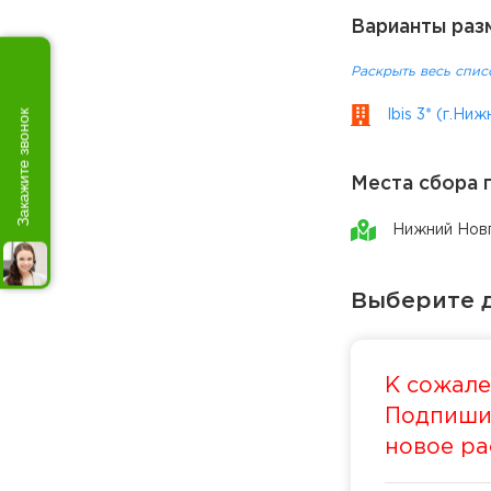
Варианты раз
Раскрыть весь спис
Закажите звонок
Ibis 3* (г.Ни
Места сбора 
Нижний Нов
Выберите д
К сожале
Подпишит
новое ра