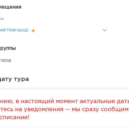
мещения
ок
жний Новгород)
группы
город
ату тура
нию, в настоящий момент актуальные даты
есь на уведомления — мы сразу сообщим в
списание!