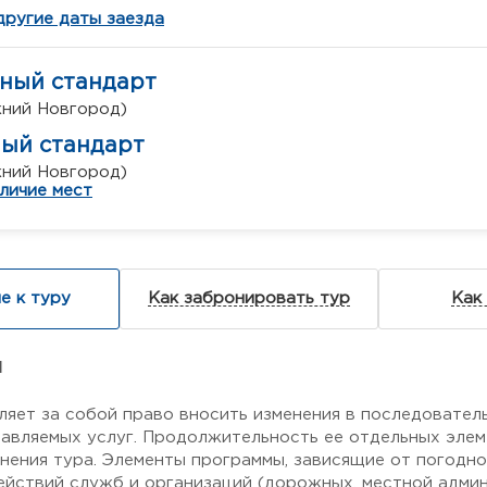
другие даты заезда
тный стандарт
ижний Новгород)
ный стандарт
ижний Новгород)
личие мест
е к туру
Как забронировать тур
Как
я
ляет за собой право вносить изменения в последовател
авляемых услуг. Продолжительность ее отдельных элем
нения тура. Элементы программы, зависящие от погодн
ействий служб и организаций (дорожных, местной админи