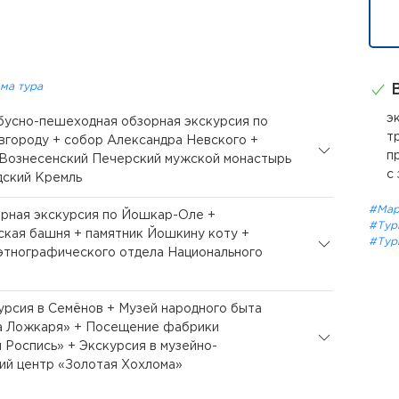
ма тура
В
э
обусно-пешеходная обзорная экскурсия по
т
городу + собор Александра Невского +
п
 Вознесенский Печерский мужской монастырь
с
дский Кремль
#Мар
орная экскурсия по Йошкар-Оле +
#Тур
кая башня + памятник Йошкину коту +
#Тур
тнографического отдела Национального
курсия в Семёнов + Музей народного быта
а Ложкаря» + Посещение фабрики
 Роспись» + Экскурсия в музейно-
ий центр «Золотая Хохлома»