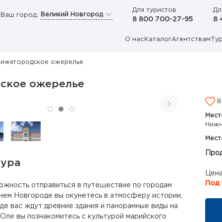
Для туристов
Дл
Великий Новгород
Ваш город:
8 800 700-27-95
8 
О нас
Каталог
Агентствам
Ту
ижегородское ожерелье
ское ожерелье
В
Мест
Нижн
Мест
Прод
тура
Цена
Под 
ожность отправиться в путешествие по городам
ем Новгороде вы окунетесь в атмосферу истории,
где вас ждут древние здания и панорамные виды на
Оле вы познакомитесь с культурой марийского