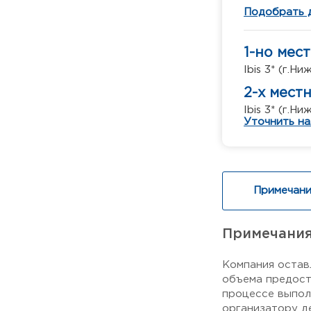
Подобрать 
1-но мес
Ibis 3* (г.Н
2-х мест
Ibis 3* (г.Н
Уточнить на
Примечани
Примечани
Компания остав
объема предост
процессе выпол
организатору д