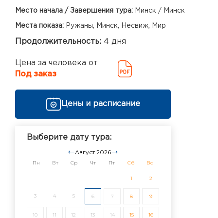
Место начала / Завершения тура:
Минск / Минск
Места показа:
Ружаны, Минск, Несвиж, Мир
Продолжительность:
4 дня
Цена за человека от
Под заказ
Цены и расписание
Выберите дату тура:
Август 2026
Пн
Вт
Ср
Чт
Пт
Сб
Вс
1
2
3
4
5
6
7
8
9
10
11
12
13
14
15
16