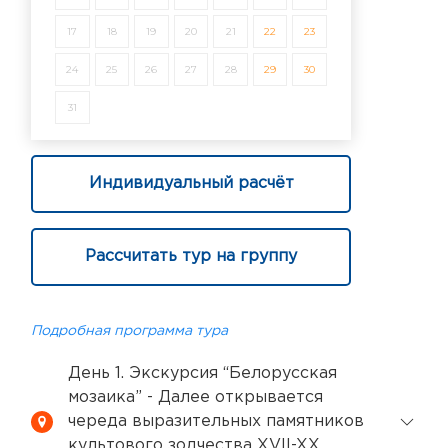
17
18
19
20
21
22
23
24
25
26
27
28
29
30
31
Индивидуальный расчёт
Рассчитать тур на группу
Подробная программа тура
День 1. Экскурсия “Белорусская
мозаика” - Далее открывается
череда выразительных памятников
культового зодчества XVII-XX