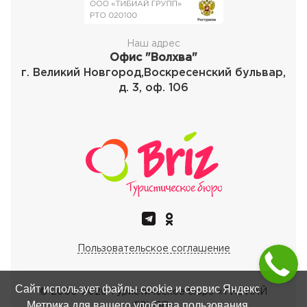
Наш адрес
Офис "Волхва"
г. Великий Новгород,Воскресенский бульвар,
д. 3, оф. 106
Пользовательское соглашение
Сайт использует файлы cookie и сервис Яндекс
© 2000-
2026
Туристическое бюро «ТИБИАЙ
Метрика для вашего удобства пользования
ГРУПП»