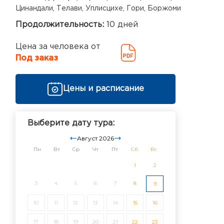
Цинандали, Телави, Уплисцихе, Гори, Боржоми
Продолжительность:
10 дней
Цена за человека от
Под заказ
Цены и расписание
Выберите дату тура:
Август 2026
Пн
Вт
Ср
Чт
Пт
Сб
Вс
1
2
3
4
5
6
7
8
9
10
11
12
13
14
15
16
17
18
19
20
21
22
23