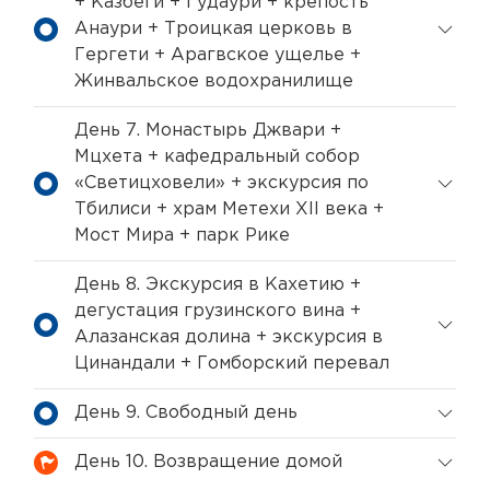
+ Казбеги + Гудаури + крепость
Анаури + Троицкая церковь в
Гергети + Арагвское ущелье +
Жинвальское водохранилище
День 7. Монастырь Джвари +
Мцхета + кафедральный собор
«Светицховели» + экскурсия по
Тбилиси + храм Метехи XII века +
Мост Мира + парк Рике
День 8. Экскурсия в Кахетию +
дегустация грузинского вина +
Алазанская долина + экскурсия в
Цинандали + Гомборский перевал
День 9. Свободный день
День 10. Возвращение домой