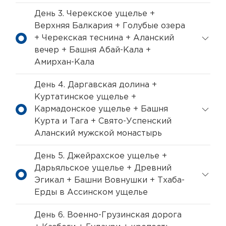
День 3. Черекское ущелье +
Верхняя Балкария + Голубые озера
+ Черекская теснина + Аланский
вечер + Башня Абай-Кала +
Амирхан-Кала
День 4. Даргавская долина +
Куртатинское ущелье +
Кармадонское ущелье + Башня
Курта и Тага + Свято-Успенский
Аланский мужской монастырь
День 5. Джейрахское ущелье +
Дарьяльское ущелье + Древний
Эгикал + Башни Вовнушки + Тхаба-
Ерды в Ассинском ущелье
День 6. Военно-Грузинская дорога