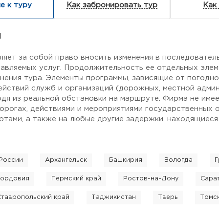
е к туру
Как забронировать тур
Как
я
ляет за собой право вносить изменения в последовател
авляемых услуг. Продолжительность ее отдельных элем
нения тура. Элементы программы, зависящие от погодн
ействий служб и организаций (дорожных, местной админи
одя из реальной обстановки на маршруте. Фирма не име
дорогах, действиями и мероприятиями государственных о
тами, а также на любые другие задержки, находящиеся
России
Архангельск
Башкирия
Вологда
Г
ордовия
Пермский край
Ростов-на-Дону
Сара
Ставропольский край
Таджикистан
Тверь
Томс