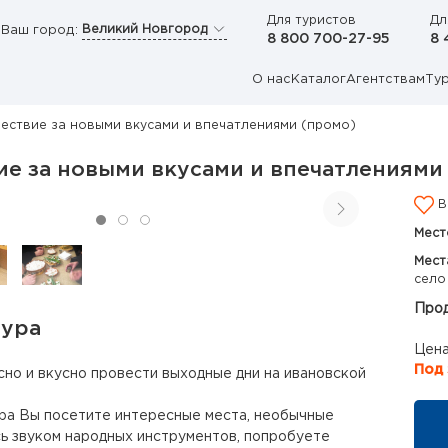
Для туристов
Дл
Великий Новгород
Ваш город:
8 800 700-27-95
8 
О нас
Каталог
Агентствам
Ту
ествие за новыми вкусами и впечатлениями (промо)
е за новыми вкусами и впечатлениями
В
Мест
Мест
село
Прод
тура
Цена
Под 
но и вкусно провести выходные дни на ивановской
ра Вы посетите интересные места, необычные
сь звуком народных инструментов, попробуете