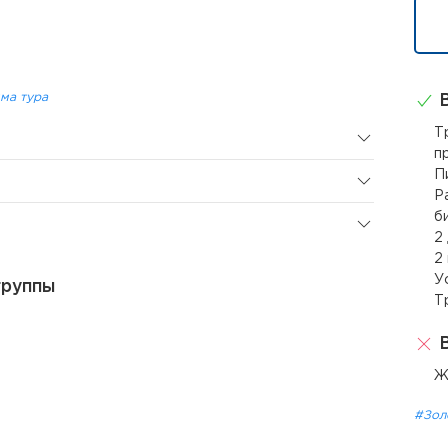
ма тура
В
Т
п
П
Р
б
2
2
У
группы
Т
В
Ж
#Зол