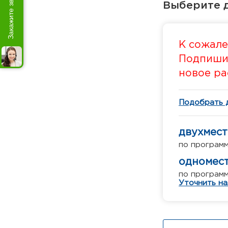
Закажите звонок
Выберите д
К сожале
Подпишит
новое ра
Подобрать 
двухмест
по програм
одномест
по програм
Уточнить на