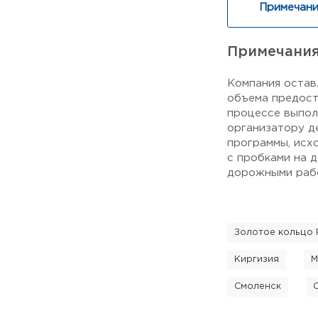
Примечани
Примечани
Компания остав
объема предост
процессе выпол
организатору д
программы, исх
с пробками на 
дорожными рабо
Золотое кольцо 
Киргизия
М
Смоленск