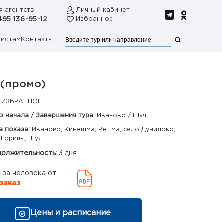
я агентств
Личный кабинет
495 136-95-12
Избранное
ристам
Контакты
 (промо)
 ИЗБРАННОЕ
о начала / Завершения тура:
Иваново / Шуя
а показа:
Иваново, Кинешма, Решма, село Дунилово,
 Горицы, Шуя
олжительность:
3 дня
 за человека от
заказ
Цены и расписание