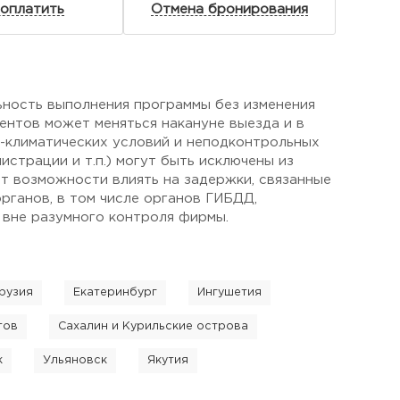
 оплатить
Отмена бронирования
ьность выполнения программы без изменения
ентов может меняться накануне выезда и в
о-климатических условий и неподконтрольных
страции и т.п.) могут быть исключены из
ет возможности влиять на задержки, связанные
рганов, в том числе органов ГИБДД,
 вне разумного контроля фирмы.
рузия
Екатеринбург
Ингушетия
тов
Сахалин и Курильские острова
к
Ульяновск
Якутия