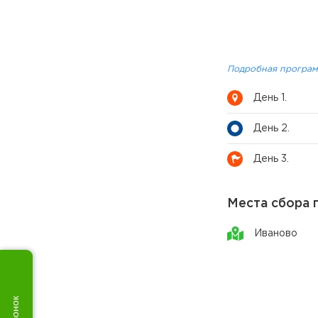
Подробная програм
День 1.
День 2.
День 3.
Места сбора 
Иваново