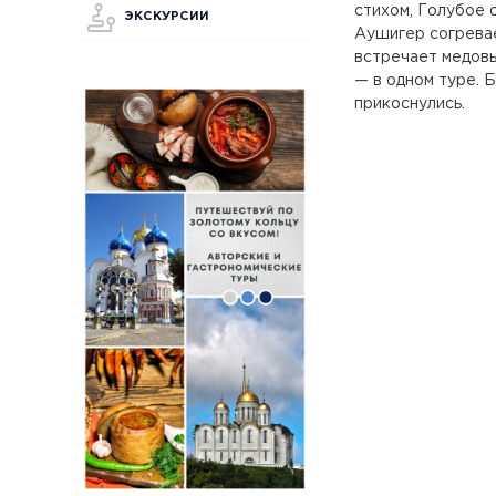
стихом, Голубое 
ЭКСКУРСИИ
Аушигер согревае
встречает медовы
— в одном туре. 
прикоснулись.