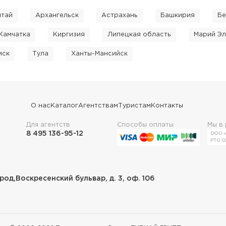
лтай
Архангельск
Астрахань
Башкирия
Бе
Камчатка
Киргизия
Липецкая область
Марий Эл
мск
Тула
Ханты-Мансийск
О нас
Каталог
Агентствам
Туристам
Контакты
Для агентств
Способы оплаты
Мы в
8 495 136-95-12
род,Воскресенский бульвар, д. 3, оф. 106