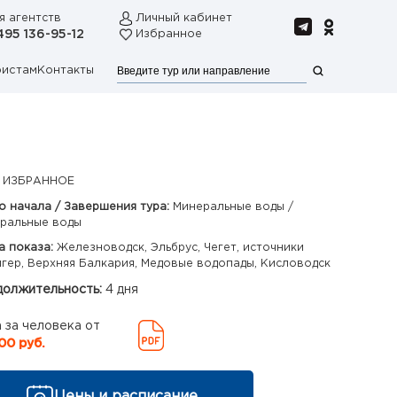
я агентств
Личный кабинет
495 136-95-12
Избранное
ристам
Контакты
 ИЗБРАННОЕ
о начала / Завершения тура:
Минеральные воды /
ральные воды
а показа:
Железноводск, Эльбрус, Чегет, источники
гер, Верхняя Балкария, Медовые водопады, Кисловодск
олжительность:
4 дня
 за человека от
00 руб.
Цены и расписание