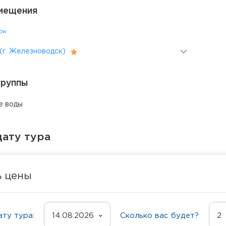
мещения
ок
(г. Железноводск)
группы
е воды
ату тура
ь цены
ту тура:
14.08.2026
Сколько вас будет?
2