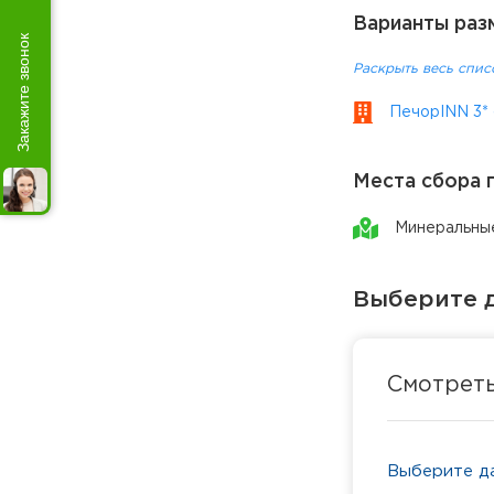
Варианты раз
Закажите звонок
Раскрыть весь спис
ПечорINN 3* 
Места сбора 
Минеральны
Выберите д
Смотрет
Выберите да