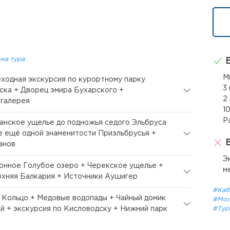
ма тура
В
М
еходная экскурсия по курортному парку
3
ка + Дворец эмира Бухарского +
2
 галерея
1
Р
санское ущелье до подножья седого Эльбруса
 ещё одной знаменитости Приэльбрусья +
В
анов
Э
донное Голубое озеро + Черекское ущелье +
м
хняя Балкария + Источники Аушигер
#Каб
а Кольцо + Медовые водопады + Чайный домик
#Мол
ей + экскурсия по Кисловодску + Нижний парк
#Тур