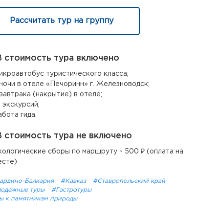
Рассчитать тур на группу
 стоимость тура включено
икроавтобус туристического класса;
 ночи в отеле «Печоринн» г. Железноводск;
 завтрака (накрытие) в отеле;
0 экскурсий;
абота гида.
 стоимость тура не включено
кологические сборы по маршруту ~ 500 ₽ (оплата на
есте)
ардино-Балкария
#Кавказ
#Ставропольский край
одёжные туры
#Гастротуры
ы к памятникам природы