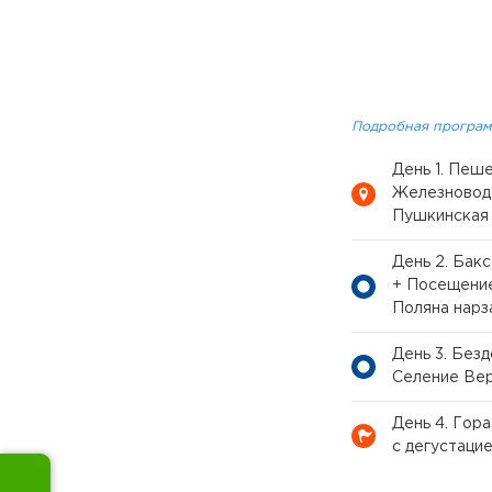
Подробная програм
День 1. Пеш
Железноводс
Пушкинская
День 2. Бак
+ Посещение
Поляна нарз
День 3. Без
Селение Вер
День 4. Гор
с дегустаци