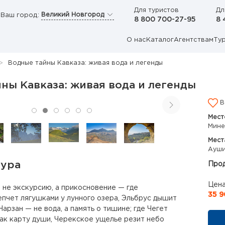
Для туристов
Дл
Великий Новгород
Ваш город:
8 800 700-27-95
8 
О нас
Каталог
Агентствам
Ту
Водные тайны Кавказа: живая вода и легенды
ны Кавказа: живая вода и легенды
В
Мест
Мине
Мест
Ауши
тура
Прод
Цена
т не экскурсию, а прикосновение — где
35 9
чет лягушками у лунного озера, Эльбрус дышит
Нарзан — не вода, а память о тишине; где Чегет
ак карту души, Черекское ущелье резит небо