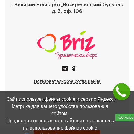
г. Великий Новгород,Воскресенский бульвар,
д. 3, оф. 106
Пользовательское соглашение
Сайт использует файлы cookie и сервис Яндекс
© 2000-
2026
Туристическое бюро «ТИБИАЙ
Метрика для вашего удобства пользования
ГРУПП»
сайтом.
Согласе
Продолжая использовать сайт вы соглашаетесь
на использование файлов cookie