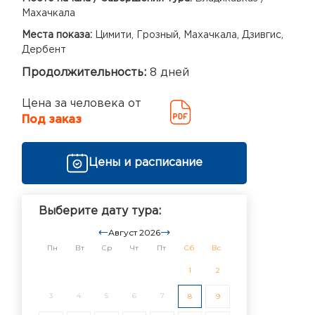
Махачкала
Места показа:
Цимити, Грозный, Махачкала, Дзивгис,
Дербент
Продолжительность:
8 дней
Цена за человека от
Под заказ
Цены и расписание
Выберите дату тура:
Август 2026
Пн
Вт
Ср
Чт
Пт
Сб
Вс
1
2
3
4
5
6
7
8
9