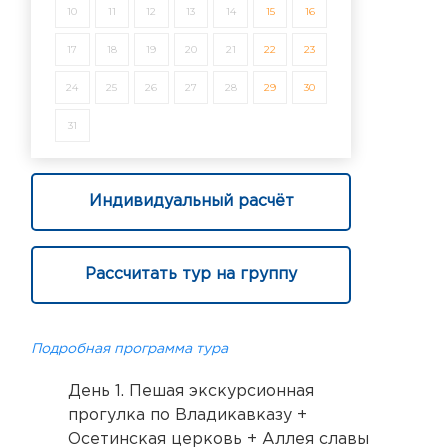
10
11
12
13
14
15
16
17
18
19
20
21
22
23
24
25
26
27
28
29
30
31
Индивидуальный расчёт
Рассчитать тур на группу
Подробная программа тура
День 1. Пешая экскурсионная
прогулка по Владикавказу +
Осетинская церковь + Аллея славы