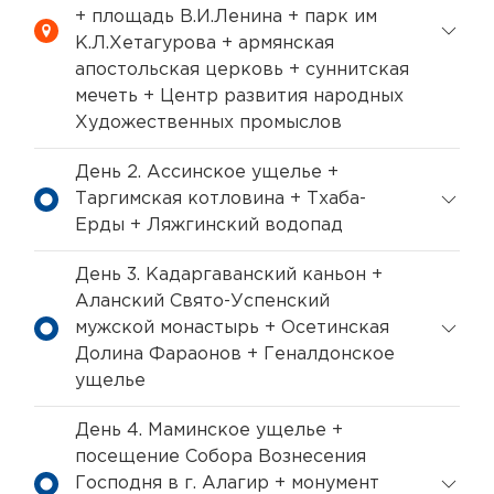
+ площадь В.И.Ленина + парк им
К.Л.Хетагурова + армянская
апостольская церковь + суннитская
мечеть + Центр развития народных
Художественных промыслов
День 2. Ассинское ущелье +
Таргимская котловина + Тхаба-
Ерды + Ляжгинский водопад
День 3. Кадаргаванский каньон +
Аланский Свято-Успенский
мужской монастырь + Осетинская
Долина Фараонов + Геналдонское
ущелье
День 4. Маминское ущелье +
посещение Собора Вознесения
Господня в г. Алагир + монумент