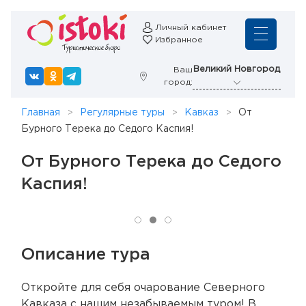
Личный кабинет
Избранное
Великий Новгород
Ваш
город:
Главная
Регулярные туры
Кавказ
От
Бурного Терека до Седого Каспия!
От Бурного Терека до Седого
Каспия!
Описание тура
Откройте для себя очарование Северного
Кавказа с нашим незабываемым туром! В